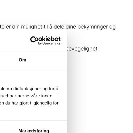
te er din mulighet til å dele dine bekymringer og
Dette inkluderer testing av bevegelighet,
Om
sset behandlingsplan.
iale mediefunksjoner og for å
 med partnerne våre innen
u har gjort tilgjengelig for
Markedsføring