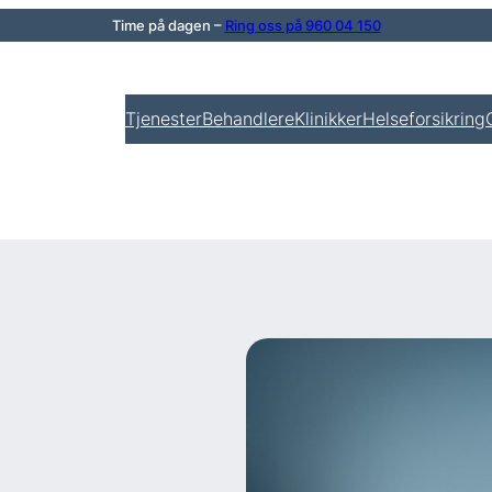
Time på dagen –
Ring oss på 960 04 150
Tjenester
Behandlere
Klinikker
Helseforsikring