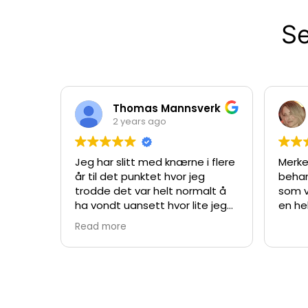
Se
Thomas Mannsverk
2 years ago
Jeg har slitt med knærne i flere
Merke
år til det punktet hvor jeg
behan
trodde det var helt normalt å
som v
ha vondt uansett hvor lite jeg
en he
løp. Nå kan jeg endelig si at
Read more
knærne mine fungerer og kan
løp så mye jeg orker.