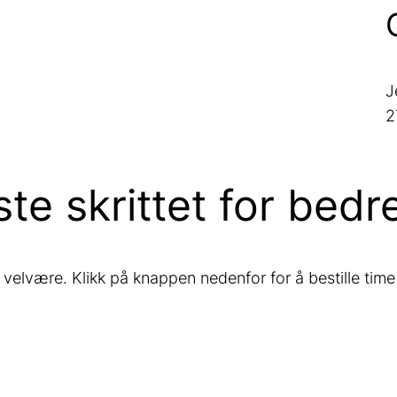
J
2
este skrittet for bedr
g velvære. Klikk på knappen nedenfor for å bestille time