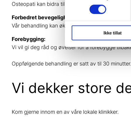
Osteopati kan bidra til å lindre smerter og ubeha
Forbedret bevegelighet:
Vår behandling kan øke din bevegelighet og bidra 
Ikke tillat
Forebygging:
Vi vil gi deg råd og øvelser for å forebygge tilbak
Oppfølgende behandling er satt av til 30 minutter
Vi dekker store d
Kom gjerne innom en av våre lokale klinikker.