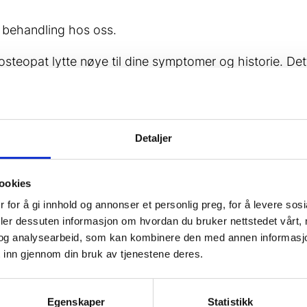
n behandling hos oss.
 osteopat lytte nøye til dine symptomer og historie. Det
dersøkelse for å forstå din kropp og dens behov bedre. 
Detaljer
se, vil vi gi deg en klar diagnose og utvikle en tilpa
ookies
 for å gi innhold og annonser et personlig preg, for å levere sos
deler dessuten informasjon om hvordan du bruker nettstedet vårt,
og analysearbeid, som kan kombinere den med annen informasjon d
 inn gjennom din bruk av tjenestene deres.
ner, kan du forvente følgende:
Egenskaper
Statistikk