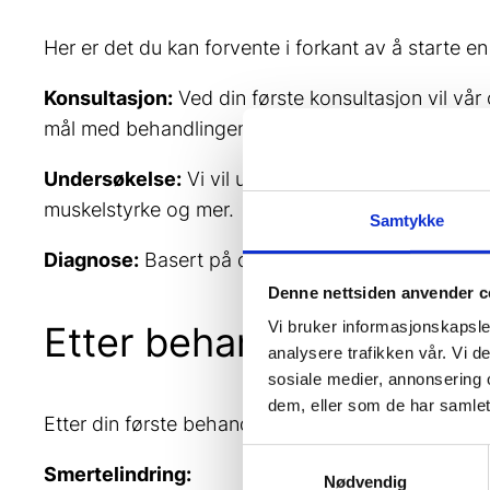
Her er det du kan forvente i forkant av å starte e
Konsultasjon:
Ved din første konsultasjon vil vår
mål med behandlingen.
Undersøkelse:
Vi vil utføre en grundig fysisk un
muskelstyrke og mer.
Samtykke
Diagnose:
Basert på dine symptomer og undersøkel
Denne nettsiden anvender c
Vi bruker informasjonskapsler
Etter behandling
analysere trafikken vår. Vi 
sosiale medier, annonsering 
dem, eller som de har samlet
Etter din første behandling og videre konsultasjo
Samtykkevalg
Smertelindring:
Nødvendig