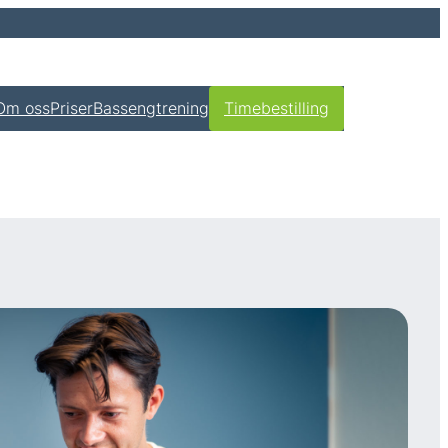
Om oss
Priser
Bassengtrening
Timebestilling