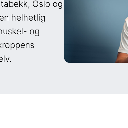
Stabekk, Oslo og
en helhetlig
muskel- og
 kroppens
elv.