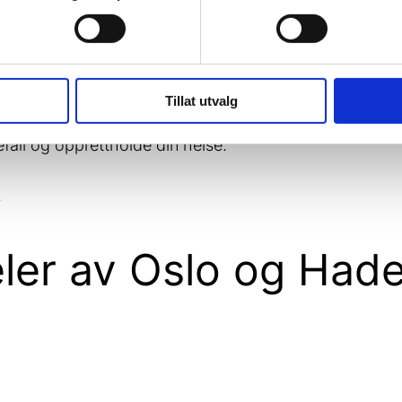
g, samt forbedre din generelle velvære.
til bedre funksjon av muskler og ledd.
Tillat utvalg
efall og opprettholde din helse.
.
eler av Oslo og Had