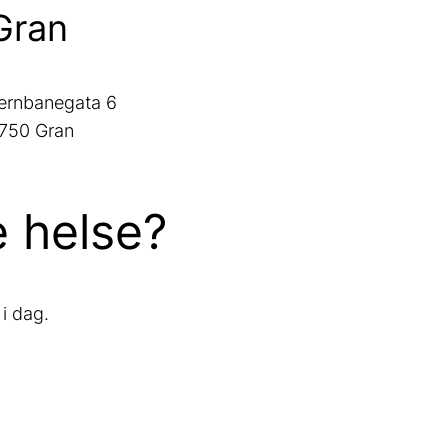
Gran
ernbanegata 6
750 Gran
e helse?
 i dag.