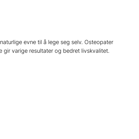
alltid på forhånd). Christian er
så rolig, behagelig og
tillitsvekkende at jeg nesten
sovner under behandling. Han
har et helhetlig perspektiv på
behandling; ønsker å hjelpe
aturlige evne til å lege seg selv. Osteopater
pasienten til å hjelpe seg selv.
ir varige resultater og bedret livskvalitet.
Han foreslår øvelser og trening
som kan forebygge, og har
spesielt fokus på at man
puster riktig. I tillegg til dette er
han en fin og empatisk
samtalepartner, og et tvers
igjennom godt menneske.
Christian Vikskjold anbefales
varmt av meg!