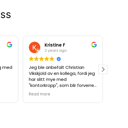
oss
Kristine F
2 years ago
ng med
Jeg ble anbefalt Christian
Man fø
Vikskjold av en kollega, fordi jeg
første 
har slitt mye med
hjelp. 
"kontorkropp", som blir forverret
behand
ved stress. Christian tok seg
fornøy
Read more
Read m
god tid på første konsultasjon,
fant problemområdene og
benyttet ulike teknikker for å
løse opp. Han har et variert
repertoar og "tør å ta i" hvis
man er klar for det (han spør